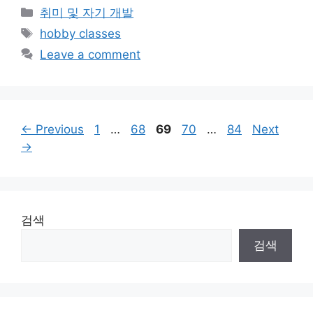
Categories
취미 및 자기 개발
Tags
hobby classes
Leave a comment
Page
Page
Page
Page
Page
←
Previous
1
…
68
69
70
…
84
Next
→
검색
검색