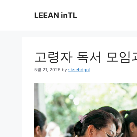
Skip
to
LEEAN inTL
content
고령자 독서 모임
5월 21, 2026
by
sksehdgnl