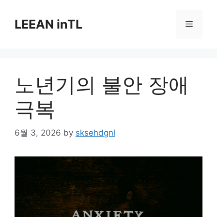
Skip
to
LEEAN inTL
Menu
content
노년기의 불안 장애
극복
6월 3, 2026
by
sksehdgnl