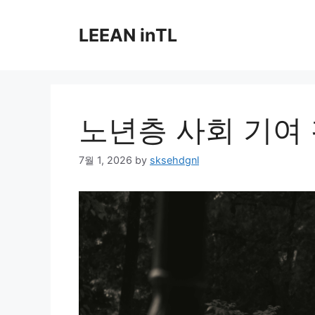
Skip
to
LEEAN inTL
content
노년층 사회 기여
7월 1, 2026
by
sksehdgnl