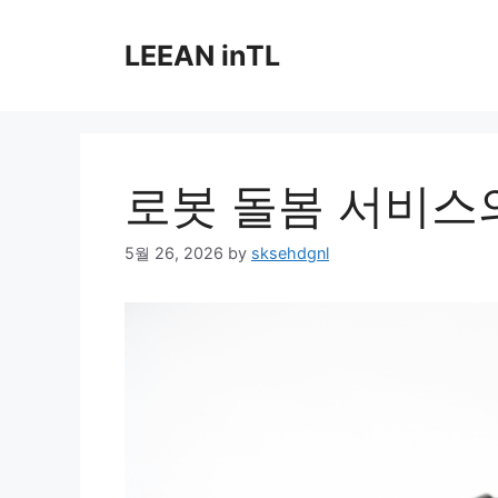
Skip
to
LEEAN inTL
content
로봇 돌봄 서비스
5월 26, 2026
by
sksehdgnl