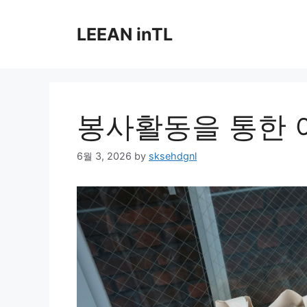
Skip
to
LEEAN inTL
content
봉사활동을 통한 
6월 3, 2026
by
sksehdgnl