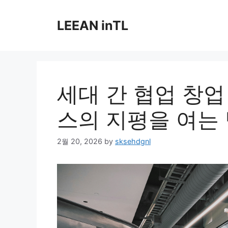
Skip
to
LEEAN inTL
content
세대 간 협업 창업
스의 지평을 여는
2월 20, 2026
by
sksehdgnl