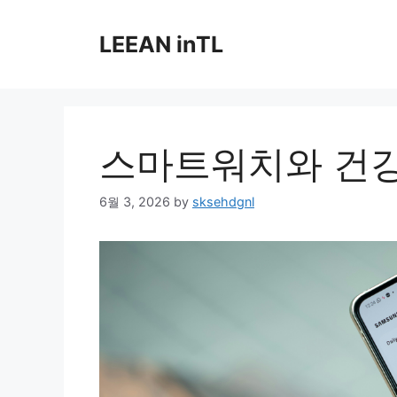
Skip
to
LEEAN inTL
content
스마트워치와 건
6월 3, 2026
by
sksehdgnl