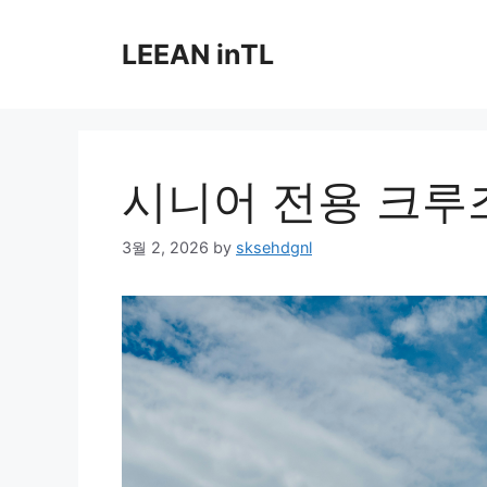
Skip
to
LEEAN inTL
content
시니어 전용 크루
3월 2, 2026
by
sksehdgnl