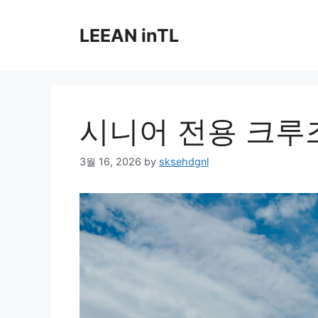
Skip
to
LEEAN inTL
content
시니어 전용 크루
3월 16, 2026
by
sksehdgnl