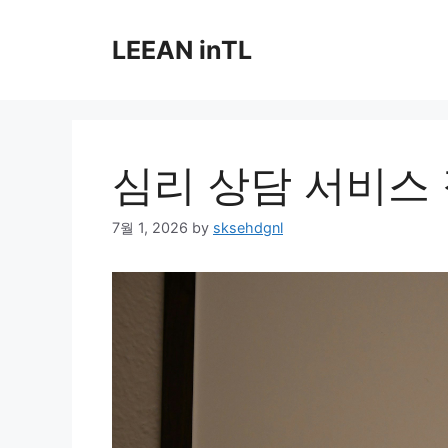
Skip
to
LEEAN inTL
content
심리 상담 서비스
7월 1, 2026
by
sksehdgnl