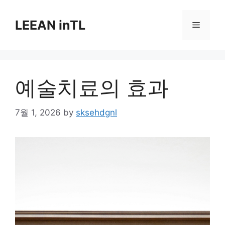
Skip
to
LEEAN inTL
Menu
content
예술치료의 효과
7월 1, 2026
by
sksehdgnl