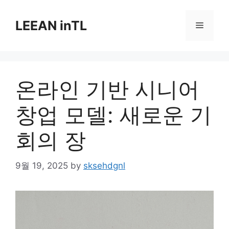
Skip
to
LEEAN inTL
Menu
content
온라인 기반 시니어
창업 모델: 새로운 기
회의 장
9월 19, 2025
by
sksehdgnl