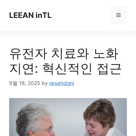
Skip
to
LEEAN inTL
Menu
content
유전자 치료와 노화
지연: 혁신적인 접근
9월 18, 2025
by
sksehdgnl