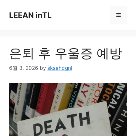
Skip
to
LEEAN inTL
Menu
content
은퇴 후 우울증 예방
6월 3, 2026
by
sksehdgnl