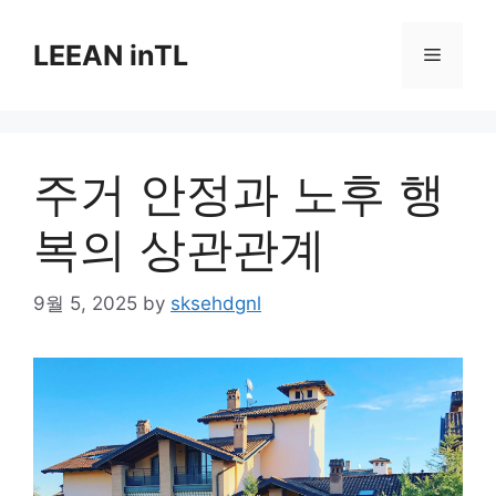
Skip
to
LEEAN inTL
Menu
content
주거 안정과 노후 행
복의 상관관계
9월 5, 2025
by
sksehdgnl