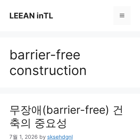
Skip
to
LEEAN inTL
Menu
content
barrier-free
construction
무장애(barrier-free) 건
축의 중요성
7월 1, 2026
by
sksehdgnl