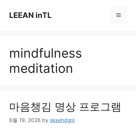
Skip
to
LEEAN inTL
Menu
content
mindfulness
meditation
마음챙김 명상 프로그램
6월 19, 2026
by
sksehdgnl